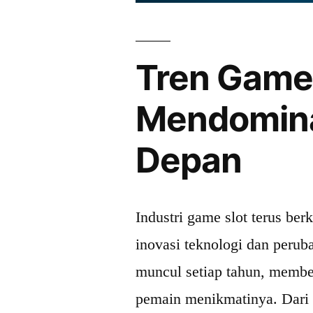
Tren Game
Mendomina
Depan
Industri game slot terus be
inovasi teknologi dan perub
muncul setiap tahun, membe
pemain menikmatinya. Dari