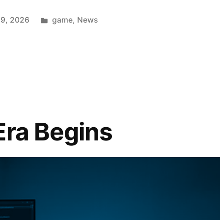
Posted
 9, 2026
game
,
News
in
Era Begins