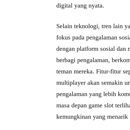
digital yang nyata.
Selain teknologi, tren lain
fokus pada pengalaman sosia
dengan platform sosial da
berbagi pengalaman, berkom
teman mereka. Fitur-fitur s
multiplayer akan semakin u
pengalaman yang lebih komun
masa depan game slot terlih
kemungkinan yang menarik b