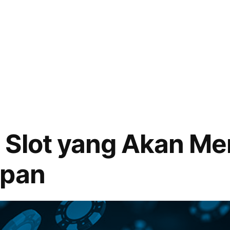
 Slot yang Akan M
epan