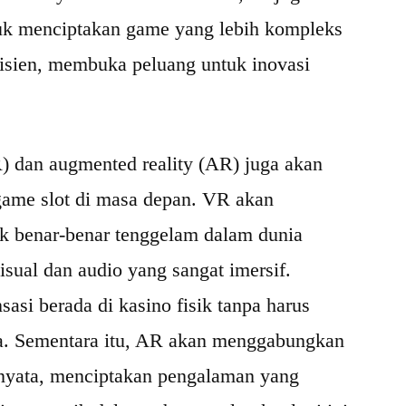
k menciptakan game yang lebih kompleks
fisien, membuka peluang untuk inovasi
VR) dan augmented reality (AR) juga akan
 game slot di masa depan. VR akan
 benar-benar tenggelam dalam dunia
sual dan audio yang sangat imersif.
asi berada di kasino fisik tanpa harus
. Sementara itu, AR akan menggabungkan
nyata, menciptakan pengalaman yang