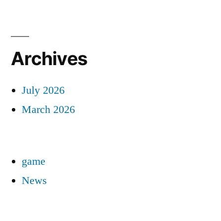
k
a
n
Archives
M
July 2026
e
March 2026
n
d
o
game
m
News
i
n