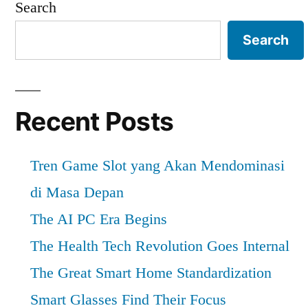
a
Search
m
Search
e
S
l
Recent Posts
o
Tren Game Slot yang Akan Mendominasi
t
di Masa Depan
y
The AI PC Era Begins
a
The Health Tech Revolution Goes Internal
n
The Great Smart Home Standardization
g
Smart Glasses Find Their Focus
A