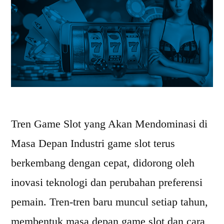
Tren Game Slot yang Akan Mendominasi di
Masa Depan Industri game slot terus
berkembang dengan cepat, didorong oleh
inovasi teknologi dan perubahan preferensi
pemain. Tren-tren baru muncul setiap tahun,
membentuk masa depan game slot dan cara